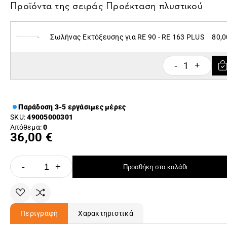
Προϊόντα της σειράς
Προέκταση πλυστικού
Σωλήνας Εκτόξευσης για RE 90 - RE 163 PLUS
80,0
1
-
+
Παράδοση 3-5 εργάσιμες μέρες
SKU:
49005000301
Απόθεμα:
0
36,00 €
-
+
Προσθήκη στο καλάθι
Περιγραφή
Χαρακτηριστικά