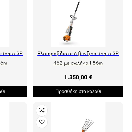
κίνητο SP
Ελαιοραβδιστικό βενζινοκίνητο SP
26m
452 με σωλήνα 1,86m
1.350,00 €
άθι
Προσθήκη στο καλάθι