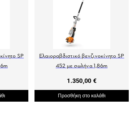
κίνητο SP
Ελαιοραβδιστικό βενζινοκίνητο SP
26m
452 με σωλήνα 1,86m
1.350,00 €
άθι
Προσθήκη στο καλάθι