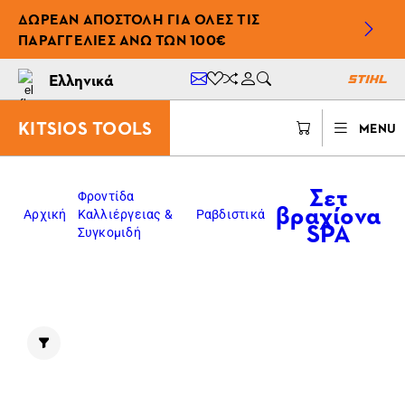
ΔΩΡΕΆΝ ΑΠΟΣΤΟΛΉ ΓΙΑ ΌΛΕΣ ΤΙΣ
ΠΑΡΑΓΓΕΛΊΕΣ ΆΝΩ ΤΩΝ 100€
Ελληνικά
KITSIOS TOOLS
MENU
Σετ
Φροντίδα
βραχίονα
Αρχική
Καλλιέργειας &
Ραβδιστικά
SPA
Συγκομιδή