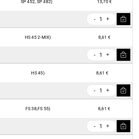
SP 452, SP 482)
13,70 €
1
-
+
HS 45 2-MIX)
8,61 €
1
-
+
HS 45)
8,61 €
1
-
+
FS 38,FS 55)
8,61 €
1
-
+