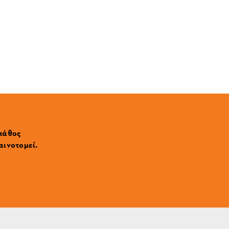
 πάθος
αινοτομεί.