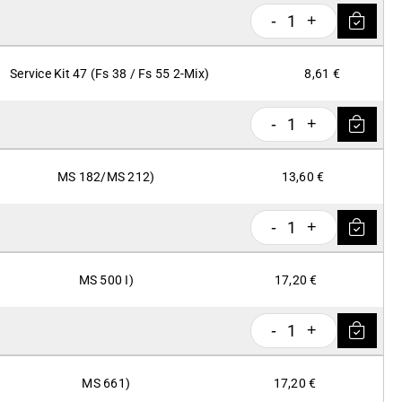
1
-
+
Service Kit 47 (Fs 38 / Fs 55 2-Mix)
8,61 €
1
-
+
MS 182/MS 212)
13,60 €
1
-
+
MS 500 I)
17,20 €
1
-
+
MS 661)
17,20 €