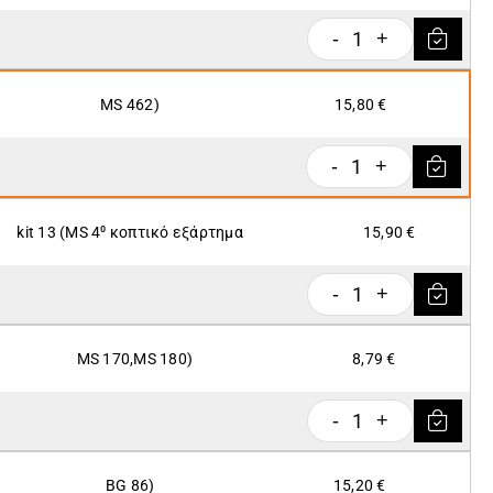
1
-
+
MS 462)
15,80 €
1
-
+
kit 13 (ΜS 4⁰ κοπτικό εξάρτημα
15,90 €
1
-
+
MS 170,MS 180)
8,79 €
1
-
+
BG 86)
15,20 €