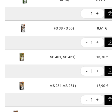
1
-
+
FS 38,FS 55)
8,61 €
1
-
+
SP 401, SP 451)
13,70 €
1
-
+
MS 231,MS 251)
15,90 €
1
-
+