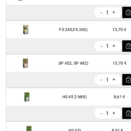
1
-
+
FS 240,FS 260)
13,70 €
1
-
+
SP 452, SP 482)
13,70 €
1
-
+
HS 45 2-MIX)
8,61 €
1
-
+
HS 45)
8,61 €