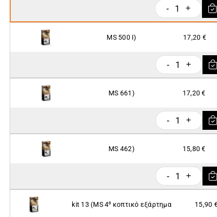
1
-
+
MS 500 I)
17,20 €
1
-
+
MS 661)
17,20 €
1
-
+
MS 462)
15,80 €
1
-
+
kit 13 (ΜS 4⁰ κοπτικό εξάρτημα
15,90 