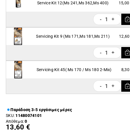
Service Kit 12(Ms 241,Ms 362,Ms 400)
15,00
1
-
+
Servicing Kit 9 (Ms 171,Ms 181,Ms 211)
12,60
1
-
+
Servicing Kit 45( Ms 170 / Ms 180 2-Mix)
8,30
1
-
+
Παράδοση 3-5 εργάσιμες μέρες
SKU:
11480074101
Απόθεμα:
0
13,60 €