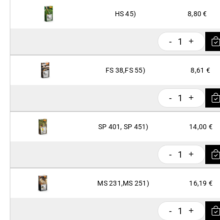
HS 45)
8,80 €
1
-
+
FS 38,FS 55)
8,61 €
1
-
+
SP 401, SP 451)
14,00 €
1
-
+
MS 231,MS 251)
16,19 €
1
-
+