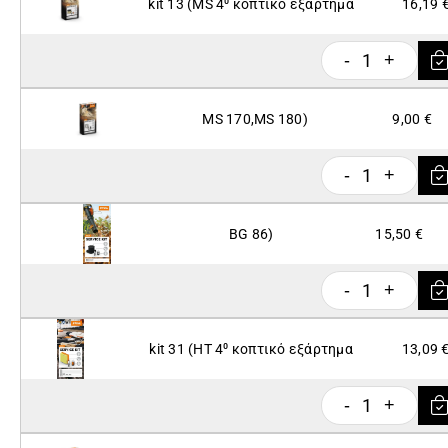
kit 13 (ΜS 4⁰ κοπτικό εξάρτημα
16,19 
1
-
+
MS 170,MS 180)
9,00 €
1
-
+
BG 86)
15,50 €
1
-
+
kit 31 (HT 4⁰ κοπτικό εξάρτημα
13,09 
1
-
+