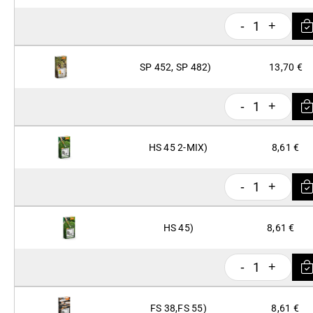
1
-
+
SP 452, SP 482)
13,70 €
1
-
+
HS 45 2-MIX)
8,61 €
1
-
+
HS 45)
8,61 €
1
-
+
FS 38,FS 55)
8,61 €