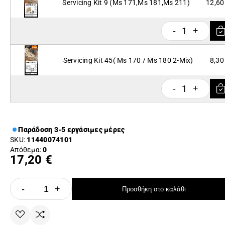
Servicing Kit 9 (Ms 171,Ms 181,Ms 211)
12,60
1
-
+
Servicing Kit 45( Ms 170 / Ms 180 2-Mix)
8,30
1
-
+
Παράδοση 3-5 εργάσιμες μέρες
SKU:
11440074101
Απόθεμα:
0
17,20 €
-
+
Προσθήκη στο καλάθι