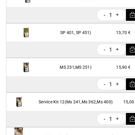
1
-
+
SP 401, SP 451)
13,70 €
1
-
+
MS 231,MS 251)
15,90 €
1
-
+
Service Kit 12(Ms 241,Ms 362,Ms 400)
15,00
1
-
+