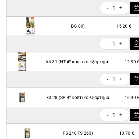
1
-
+
BG 86)
15,20 €
1
-
+
kit 31 (HT 4⁰ κοπτικό εξάρτημα
12,90 
1
-
+
kit 28 (SP 4⁰ κοπτικό εξάρτημα
16,90 
1
-
+
FS 240,FS 260)
13,70 €