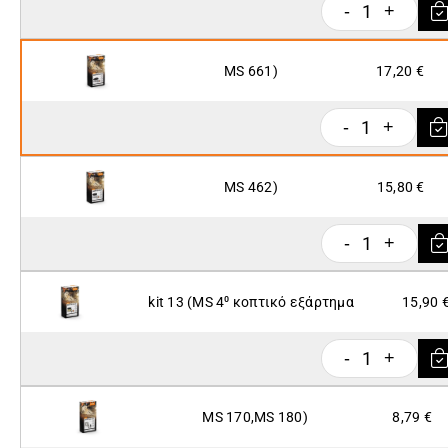
1
-
+
MS 661)
17,20 €
1
-
+
MS 462)
15,80 €
1
-
+
kit 13 (ΜS 4⁰ κοπτικό εξάρτημα
15,90 
1
-
+
MS 170,MS 180)
8,79 €