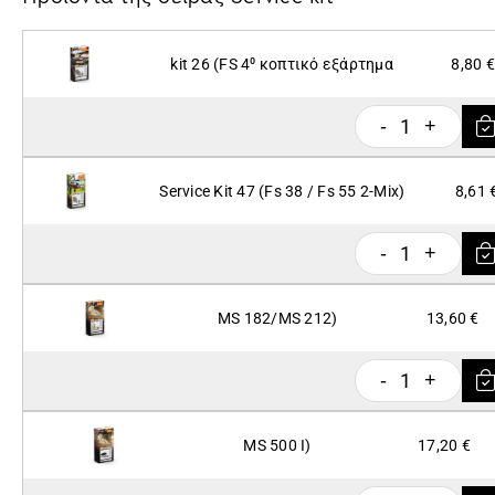
kit 26 (FS 4⁰ κοπτικό εξάρτημα
8,80 €
1
-
+
Service Kit 47 (Fs 38 / Fs 55 2-Mix)
8,61 
1
-
+
MS 182/MS 212)
13,60 €
1
-
+
MS 500 I)
17,20 €