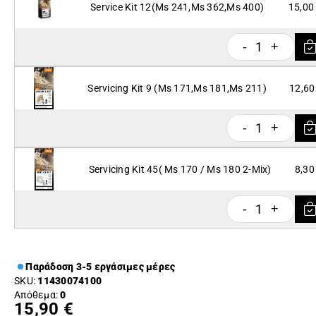
Service Kit 12(Ms 241,Ms 362,Ms 400)
15,00
1
-
+
Servicing Kit 9 (Ms 171,Ms 181,Ms 211)
12,60
1
-
+
Servicing Kit 45( Ms 170 / Ms 180 2-Mix)
8,30
1
-
+
Παράδοση 3-5 εργάσιμες μέρες
SKU:
11430074100
Απόθεμα:
0
15,90 €