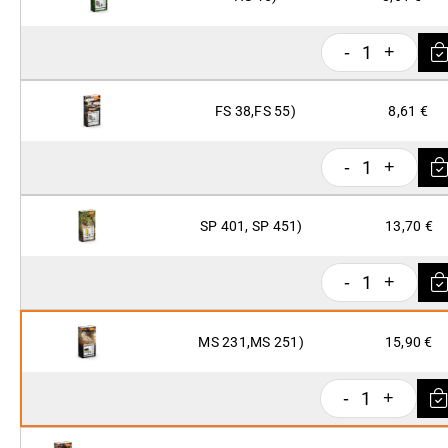
1
-
+
FS 38,FS 55)
8,61 €
1
-
+
SP 401, SP 451)
13,70 €
1
-
+
MS 231,MS 251)
15,90 €
1
-
+