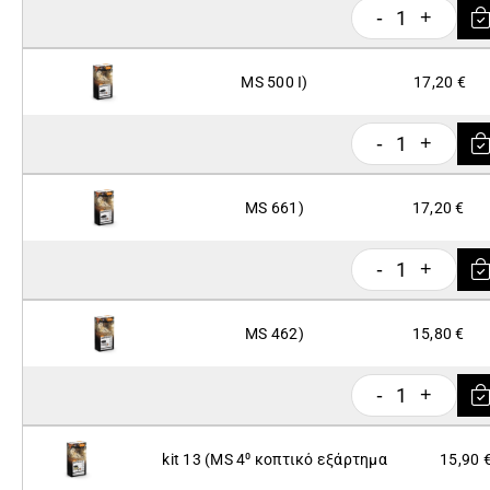
1
-
+
MS 500 I)
17,20 €
1
-
+
MS 661)
17,20 €
1
-
+
MS 462)
15,80 €
1
-
+
kit 13 (ΜS 4⁰ κοπτικό εξάρτημα
15,90 