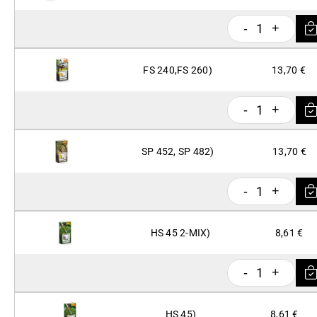
1
-
+
FS 240,FS 260)
13,70 €
1
-
+
SP 452, SP 482)
13,70 €
1
-
+
HS 45 2-MIX)
8,61 €
1
-
+
HS 45)
8,61 €